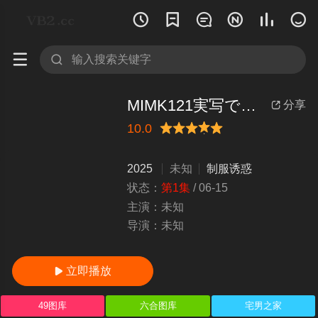








MIMK121実写でも！ヤラせてくれる先輩FANZA同人ランキング日間1位週間1位月間1位シリーズ総販
分享

10.0
很差
较差
还行
推荐
力荐
2025
未知
制服诱惑
状态：
第1集
/
06-15
主演：
未知
导演：
未知
立即播放

49图库
六合图库
宅男之家