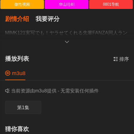
微性视频
华山论剑
8801导航
剧情介绍
我要评分
MIMK121実写でも！ヤラせてくれる先輩FANZA同人ラン
キング日間1位週間1位月間1位シリーズ総販

播放列表

排序

m3u8

当前资源由m3u8提供 - 无需安装任何插件
第1集
猜你喜欢