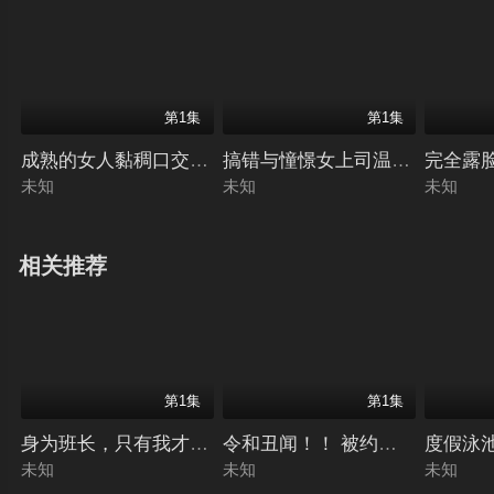
第1集
第1集
成熟的女人黏稠口交射精7 月野ゆりね,川原みづほ,我妻淳子
搞错与憧憬女上司温泉住同房！ 
完全露脸
未知
未知
未知
相关推荐
第1集
第1集
身为班长，只有我才知道学生指导老师绫乃不为人知的一面。
令和丑闻！！ 被约会带走的Idea 
度假泳池
未知
未知
未知