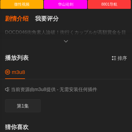
微性视频
华山论剑
8801导航
剧情介绍
我要评分
DOCD046街角素人論破！街行くカップルが高額賞金を目
指してゲームに挑戦のはずが…ゲームは次第にあらぬ方

播放列表

排序

m3u8

当前资源由m3u8提供 - 无需安装任何插件
第1集
猜你喜欢