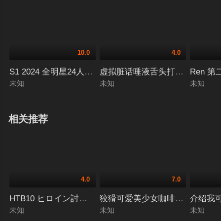
10.0
4.0
S1 2024 全明星24人大集合后宫岛特别篇 本郷愛,清原みゆう,
虚拟脏话唾液舌头打手枪 七海ゆあ,
Ren 第
未知
未知
未知
相关推荐
4.0
7.0
HTB10 ヒロイン討伐Vol.110 阿仁丸戦隊ジンジュウガ
狡猾可爱美少女咖啡店店员的小恶
介绍我可
未知
未知
未知