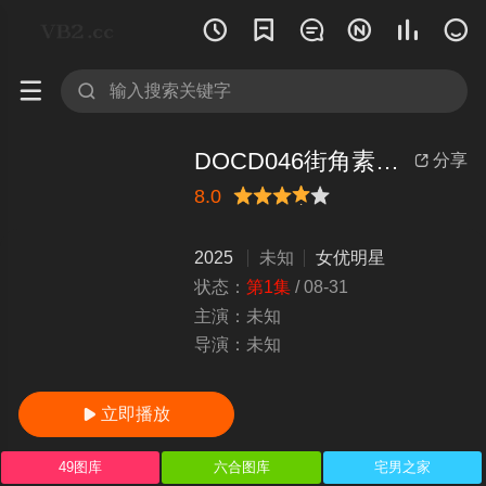








DOCD046街角素人論破！街行くカップルが高額賞金を目指してゲームに挑戦のはずが…ゲームは次第にあらぬ方
分享

8.0
很差
较差
还行
推荐
力荐
2025
未知
女优明星
状态：
第1集
/
08-31
主演：
未知
导演：
未知
立即播放

49图库
六合图库
宅男之家