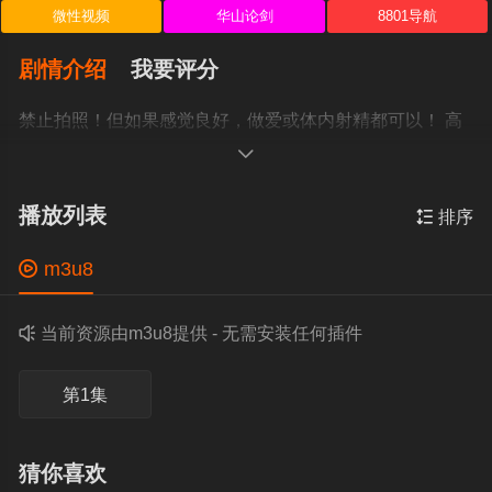
微性视频
华山论剑
8801导航
剧情介绍
我要评分
禁止拍照！但如果感觉良好，做爱或体内射精都可以！ 高
杉洋子 10musume_011225_01

播放列表

排序

m3u8

当前资源由m3u8提供 - 无需安装任何插件
第1集
猜你喜欢