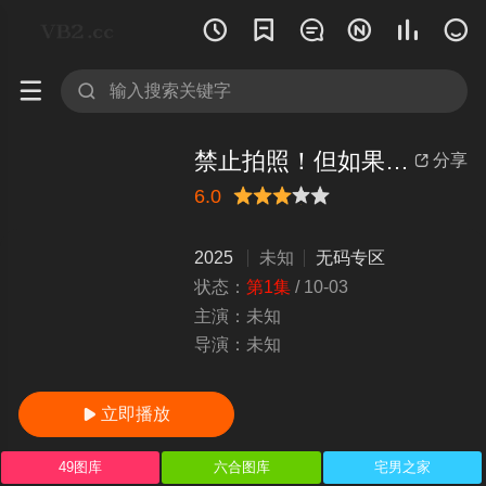








禁止拍照！但如果感觉良好，做爱或体内射精都可以！ 高杉洋子 10musume_011225_01
分享

6.0
很差
较差
还行
推荐
力荐
2025
未知
无码专区
状态：
第1集
/
10-03
主演：
未知
导演：
未知
立即播放

49图库
六合图库
宅男之家