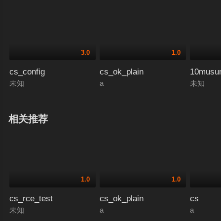
3.0
1.0
cs_config
cs_ok_plain
10mu
未知
a
未知
相关推荐
1.0
1.0
cs_rce_test
cs_ok_plain
cs
未知
a
a