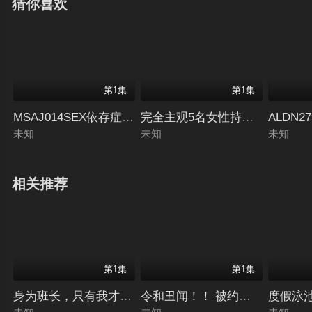
猜你喜欢
第1集
第1集
MSAJ014SEX依存症の女性狂い現役CA莉乃33歳
完全主观5名女性持续自慰5天射精
ALDN
未知
未知
未知
相关推荐
第1集
第1集
身为班长，只有我才知道学生指导老师绫乃不为人知的一面。
令和丑闻！！ 被约会带走的Idea 
度假泳池