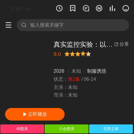








真实监控实验：以相亲名义在AI相亲会上与熟女进行阴道射精真的可以吗？超色情化学反应！ ！特别4 ビッグモーカル
分享

9.0
很差
较差
还行
推荐
力荐
2026
未知
制服诱惑
状态：
第1集
/
06-14
主演：
未知
导演：
未知
立即播放

49图库
六合图库
宅男之家