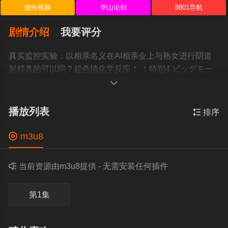
微性视频
华山论剑
8801导航
剧情介绍
我要评分
真实监控实验：以相亲名义在AI相亲会上与熟女进行阴道
射精真的可以吗？超色情化学反应！ ！特别4 ビッグモー
カル

播放列表

排序

m3u8

当前资源由m3u8提供 - 无需安装任何插件
第1集