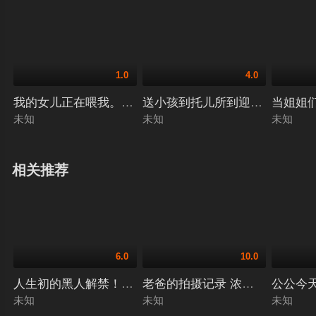
1.0
4.0
我的女儿正在喂我。 铃香樱 桜すずか ワープエンタテインメ
送小孩到托儿所到迎接的8小时…与
未知
未知
未知
相关推荐
6.0
10.0
人生初的黑人解禁！沉溺于无法与丈夫相比的巨大肉棒，肉感
老爸的拍摄记录 浓厚湿润地贪婪享
公公今天
未知
未知
未知