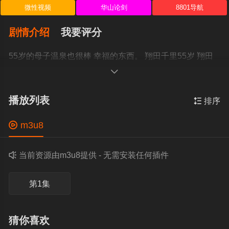
微性视频
华山论剑
8801导航
剧情介绍
我要评分
55岁的母子温泉也很棒 幸福的东西。 翔田千里55岁 翔田
千里 YOCH_014

播放列表

排序

m3u8

当前资源由m3u8提供 - 无需安装任何插件
第1集
猜你喜欢