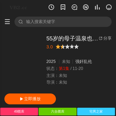








55岁的母子温泉也很棒 幸福的东西。 翔田千里55岁 翔田千里 YOCH_014
分享

3.0
很差
较差
还行
推荐
力荐
2025
未知
强奸乱伦
状态：
第1集
/
11-20
主演：
未知
导演：
未知
立即播放

49图库
六合图库
宅男之家